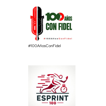
#100AñosConFidel