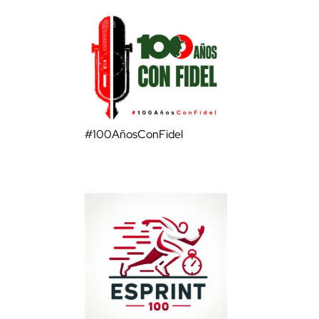
#100AñosConFidel