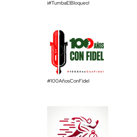
¡#TumbaElBloqueo!
#100AñosConFidel