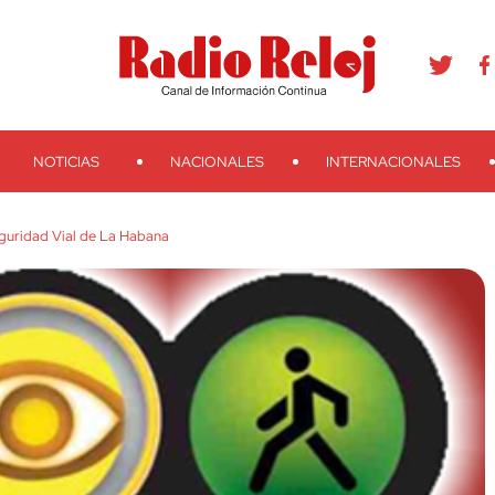
agram
Youtube
Telegram
Teveo
Ivoox
RSS
Search
NOTICIAS
NACIONALES
INTERNACIONALES
guridad Vial de La Habana