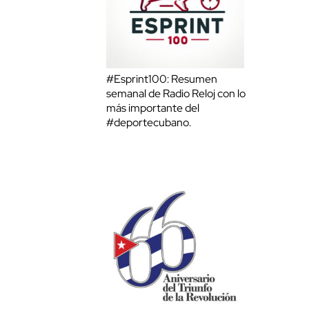
#Esprint100: Resumen
semanal de Radio Reloj con lo
más importante del
#deportecubano.