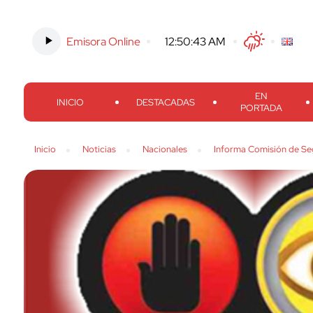
Emisora Online
-
12:50:44 AM
Twitter
Facebook
Threads
Inst
EN
INICIO
DESTACADAS
PORTADA
Inicio
Noticias
Nacionales
Informa Comisión de Se