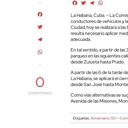
Facebook
Twitter
Telegram
WhatsApp
Facebook
La Habana, Cuba. – La Comis
conductores de vehículos y la
Twitter
Ciudad, hoy se realizará a las 
resulta necesario aplicar med
Telegram
adecuada.
En tal sentido, a partir de la
WhatsApp
parqueo en las siguientes ca
desde Zulueta hasta Prado.
A partir de las 6 de la tarde 
0
La Habana, se aplicará el cierr
desde San José hasta Monte
COMENTARIOS
Como vías alternativas se sugi
Avenida de las Misiones, Mon
Etiquetas:
Aniversario 501
-
Comi