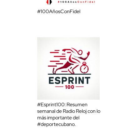
#100AñosConFidel
#Esprint100: Resumen
semanal de Radio Reloj con lo
más importante del
#deportecubano.