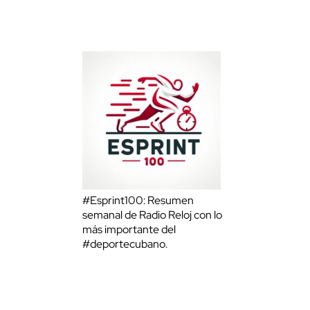
#Esprint100: Resumen
semanal de Radio Reloj con lo
más importante del
#deportecubano.