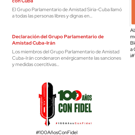
con Cuba
El Grupo Parlamentario de Amistad Siria-Cuba llamó
a todas las personas libres y dignas en…
Al
Declaración del Grupo Parlamentario de
mu
Amistad Cuba-Irán
Bl
a 
Los miembros del Grupo Parlamentario de Amistad
¡
Cuba-Irán condenaron enérgicamente las sanciones
y medidas coercitivas…
#100AñosConFidel