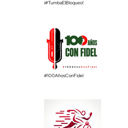
¡#TumbaElBloqueo!
#100AñosConFidel