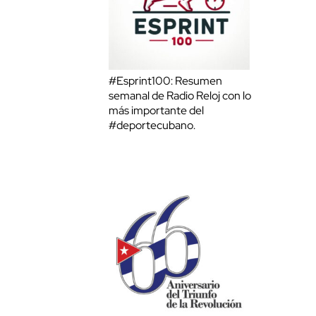
#Esprint100: Resumen
semanal de Radio Reloj con lo
más importante del
#deportecubano.