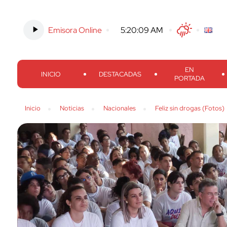
Emisora Online
-
5:20:10 AM
Twitter
Facebook
Threads
Inst
EN
INICIO
DESTACADAS
PORTADA
Inicio
Noticias
Nacionales
Feliz sin drogas (Fotos)