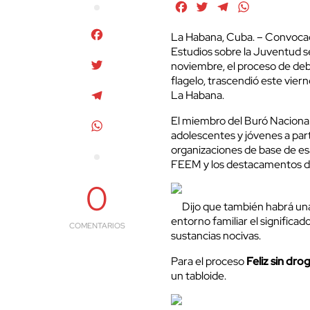
Facebook
Twitter
Telegram
WhatsApp
Facebook
La Habana, Cuba. – Convocad
Estudios sobre la Juventud se
Twitter
noviembre, el proceso de deb
flagelo, trascendió este vie
Telegram
La Habana.
El miembro del Buró Nacional
WhatsApp
adolescentes y jóvenes a part
organizaciones de base de esa
FEEM y los destacamentos d
0
Dijo que también habrá una 
entorno familiar el significad
COMENTARIOS
sustancias nocivas.
Para el proceso
Feliz sin dro
un tabloide.