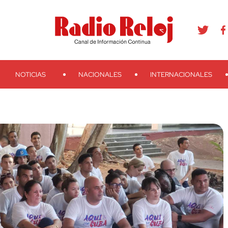
agram
Youtube
Telegram
Teveo
Ivoox
RSS
Search
NOTICIAS
NACIONALES
INTERNACIONALES