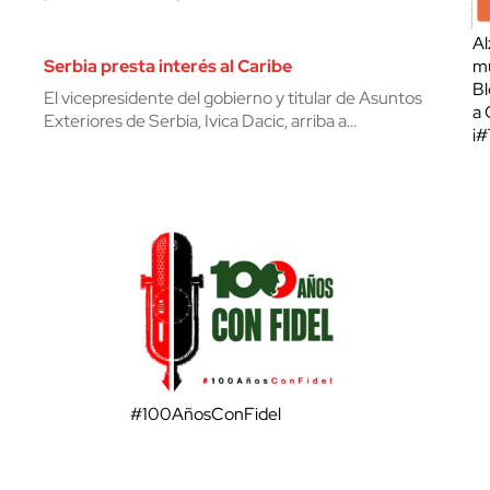
Al
Serbia presta interés al Caribe
mu
Bl
El vicepresidente del gobierno y titular de Asuntos
a 
Exteriores de Serbia, Ivica Dacic, arriba a…
¡
#100AñosConFidel