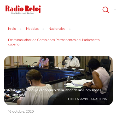
cerrar
Inicio
Noticias
Nacionales
Examinan labor de Comisiones Permanentes del Parlamento
cubano
Esteban Lazo condujo el chequeo de la labor de las Comisiones
Permanentes
ASAMBLEA NACIONAL
16 octubre, 2020