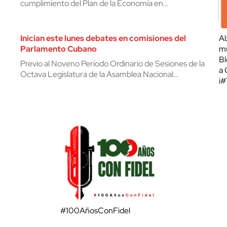
cumplimiento del Plan de la Economía en…
Inician este lunes debates en comisiones del
Al
Parlamento Cubano
mu
Bl
Previo al Noveno Período Ordinario de Sesiones de la
a 
Octava Legislatura de la Asamblea Nacional…
¡
#100AñosConFidel