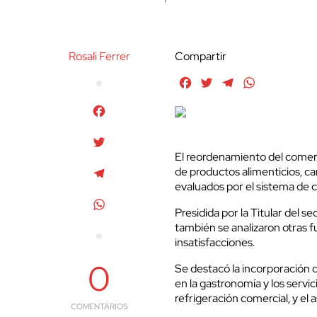
Rosali Ferrer
Compartir
Facebook
Twitter
Telegram
WhatsApp
Facebook
Twitter
El reordenamiento del comerc
de productos alimenticios, ca
Telegram
evaluados por el sistema de co
WhatsApp
Presidida por la Titular del 
también se analizaron otras f
insatisfacciones.
0
Se destacó la incorporación 
en la gastronomía y los servic
refrigeración comercial, y e
COMENTARIOS