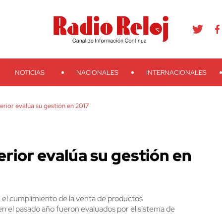
agram
Youtube
Telegram
Teveo
Ivoox
RSS
Search
NOTICIAS
NACIONALES
INTERNACIONALES
erior evalúa su gestión en 2017
rior evalúa su gestión en
 el cumplimiento de la venta de productos
r en el pasado año fueron evaluados por el sistema de