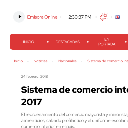
Emisora Online
-
2:30:38 PM
Twitter
Facebook
Threads
Inst
EN
INICIO
DESTACADAS
PORTADA
Inicio
Noticias
Nacionales
Sistema de comercio int
24 febrero, 2018
Sistema de comercio inte
2017
El reordenamiento del comercio mayorista y minorista,
alimenticios, calzado profiláctico y el uniforme escola
comercio interior en el país.