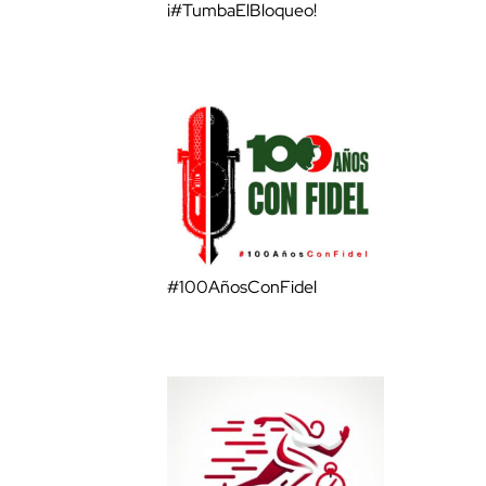
¡#TumbaElBloqueo!
#100AñosConFidel