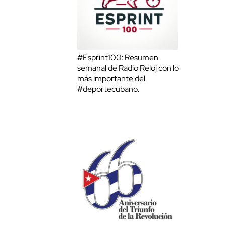
#Esprint100: Resumen
semanal de Radio Reloj con lo
más importante del
#deportecubano.