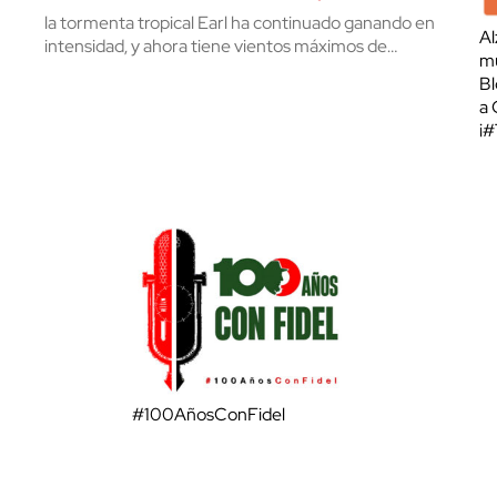
la tormenta tropical Earl ha continuado ganando en
Al
intensidad, y ahora tiene vientos máximos de…
mu
Bl
a 
¡
#100AñosConFidel