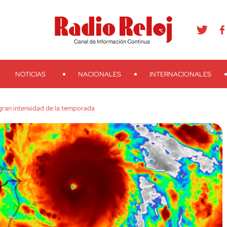
agram
Youtube
Telegram
Teveo
Ivoox
RSS
Search
NOTICIAS
NACIONALES
INTERNACIONALES
gran intensidad de la temporada