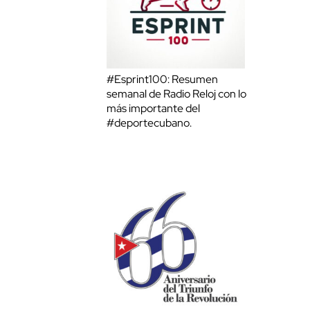
#Esprint100: Resumen
semanal de Radio Reloj con lo
más importante del
#deportecubano.