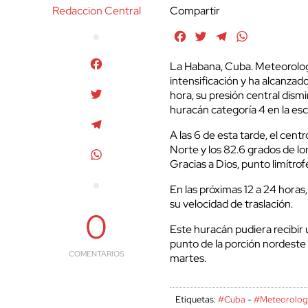
Redaccion Central
Compartir
Facebook
Twitter
Telegram
WhatsApp
Facebook
La Habana, Cuba. Meteorolog
intensificación y ha alcanza
Twitter
hora, su presión central dism
huracán categoría 4 en la es
Telegram
A las 6 de esta tarde, el cent
Norte y los 82.6 grados de lo
WhatsApp
Gracias a Dios, punto limítro
En las próximas 12 a 24 horas
su velocidad de traslación.
0
Este huracán pudiera recibir 
punto de la porción nordeste
COMENTARIOS
martes.
Etiquetas:
#Cuba
-
#Meteorolog