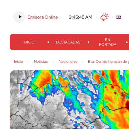
Emisora Online
-
9:45:46 AM
Twitter
Facebook
Threads
Inst
EN
INICIO
DESTACADAS
PORTADA
Inicio
Noticias
Nacionales
Eta: Quinto huracán de 