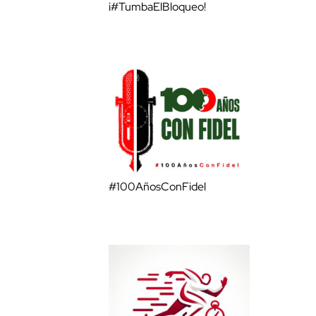
¡#TumbaElBloqueo!
#100AñosConFidel