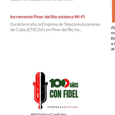
Incrementa Pinar del Río sistema WI-FI
Durante el año, la Empresa de Telecomunicaciones
Al
de Cuba (ETECSA) en Pinar del Río, ha…
mu
Bl
a 
¡
#100AñosConFidel