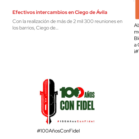
Efectivos intercambios en Ciego de Ávila
Con la realización de más de 2 mil 300 reuniones en
Al
los barrios, Ciego de…
mu
Bl
a 
¡
#100AñosConFidel