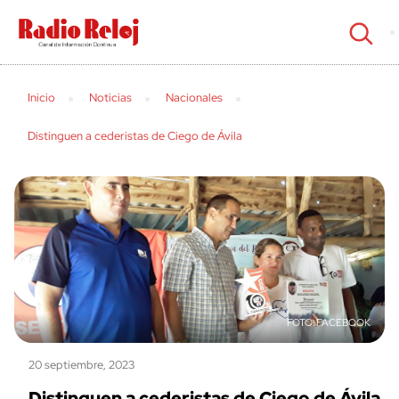
cerrar
Inicio
Noticias
Nacionales
Distinguen a cederistas de Ciego de Ávila
FACEBOOK
20 septiembre, 2023
Distinguen a cederistas de Ciego de Ávila