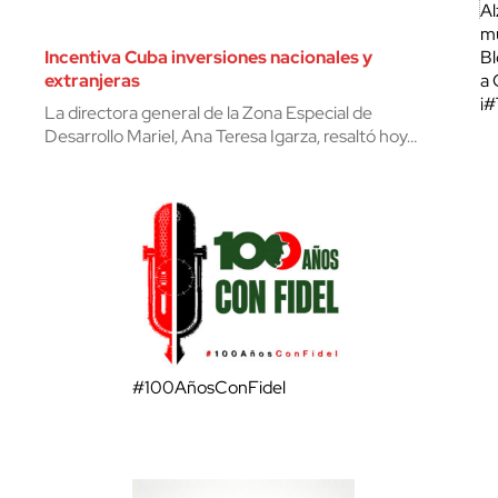
Al
mu
Incentiva Cuba inversiones nacionales y
Bl
extranjeras
a 
¡
La directora general de la Zona Especial de
Desarrollo Mariel, Ana Teresa Igarza, resaltó hoy…
#100AñosConFidel