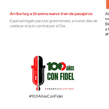
Arriba hoy a Granma nuevo tren de pasajeros
Al
mu
Especial regalo para los granmenses, a nueve días de
Bl
celebrar el acto central por el Día…
a 
¡
#100AñosConFidel