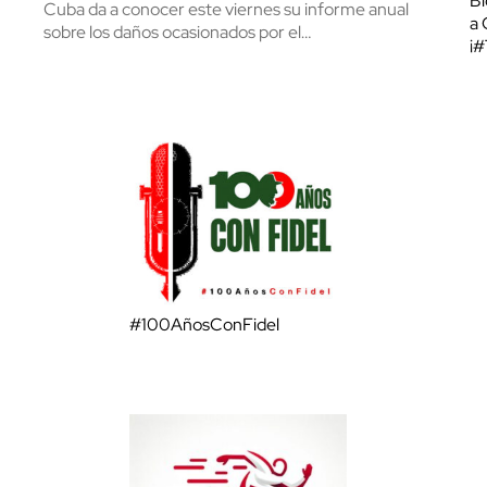
Bl
Cuba da a conocer este viernes su informe anual
a 
sobre los daños ocasionados por el…
¡
#100AñosConFidel