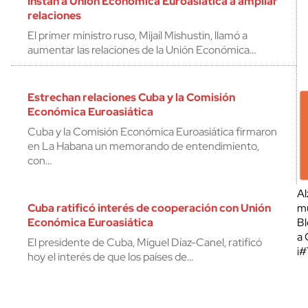
Instan a Unión Económica Euroasiática a ampliar
relaciones
El primer ministro ruso, Mijaíl Mishustin, llamó a
aumentar las relaciones de la Unión Económica…
Estrechan relaciones Cuba y la Comisión
Económica Euroasiática
Cuba y la Comisión Económica Euroasiática firmaron
en La Habana un memorando de entendimiento,
con…
Al
Cuba ratificó interés de cooperación con Unión
mu
Económica Euroasiática
Bl
a 
El presidente de Cuba, Miguel Díaz-Canel, ratificó
¡
hoy el interés de que los países de…