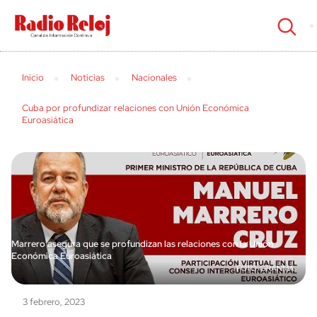
cerrar
Inicio
Noticias
Nacionales
Cuba por profundizar relaciones con Unión Económica
Euroasiática
Marrero asegura que se profundizan las relaciones con la Unión
Económica Euroasiática
GRANMA
3 febrero, 2023