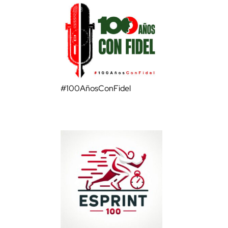
#100AñosConFidel