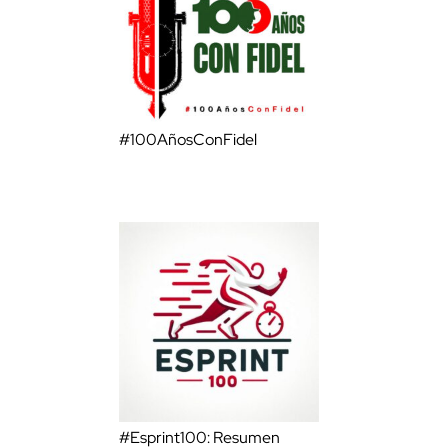
#100AñosConFidel
#Esprint100: Resumen