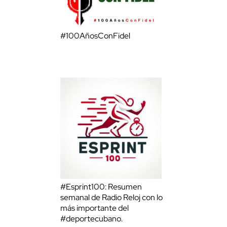
#100AñosConFidel
#Esprint100: Resumen
semanal de Radio Reloj con lo
más importante del
#deportecubano.