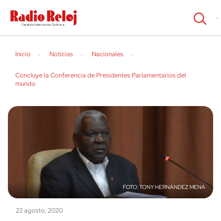
cerrar
Inicio
Noticias
Nacionales
Concluye la Conferencia de Presidentes Parlamentarios del
mundo
TONY HERNÁNDEZ MENA
22 agosto, 2020