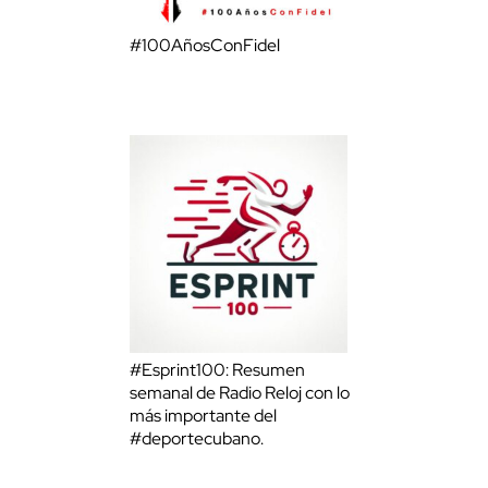
#100AñosConFidel
#Esprint100: Resumen
semanal de Radio Reloj con lo
más importante del
#deportecubano.