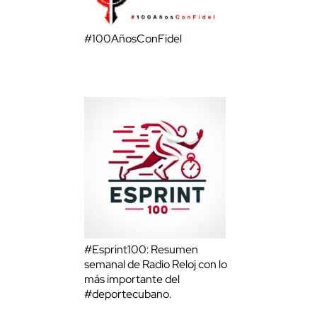
#100AñosConFidel
#Esprint100: Resumen
semanal de Radio Reloj con lo
más importante del
#deportecubano.