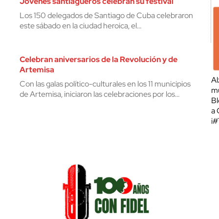
Jóvenes santiagueros celebran su festival
Los 150 delegados de Santiago de Cuba celebraron
este sábado en la ciudad heroica, el…
Celebran aniversarios de la Revolución y de
Artemisa
Al
Con las galas político-culturales en los 11 municipios
mu
de Artemisa, iniciaron las celebraciones por los…
Bl
a 
¡