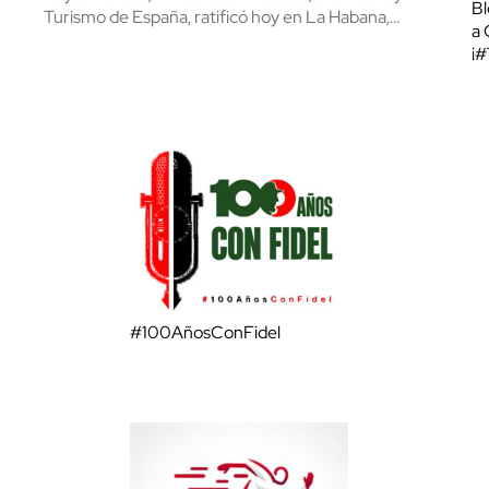
Bl
Turismo de España, ratificó hoy en La Habana,…
a 
¡
#100AñosConFidel