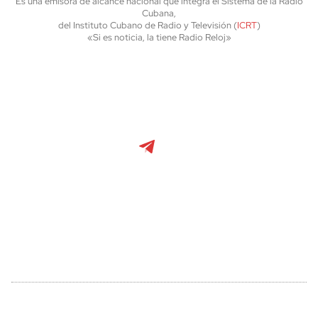
Es una emisora de alcance nacional que integra el Sistema de la Radio
Cubana,
del Instituto Cubano de Radio y Televisión (
ICRT
)
«Si es noticia, la tiene Radio Reloj»