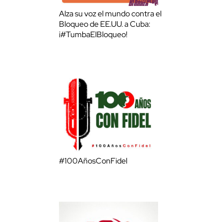
Alza su voz el mundo contra el
Bloqueo de EE.UU. a Cuba:
¡#TumbaElBloqueo!
#100AñosConFidel