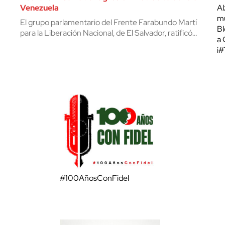
Venezuela
Al
mu
El grupo parlamentario del Frente Farabundo Martí
Bl
para la Liberación Nacional, de El Salvador, ratificó…
a 
¡
#100AñosConFidel