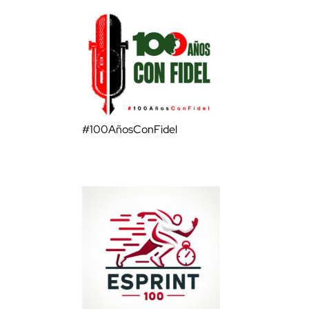
#100AñosConFidel