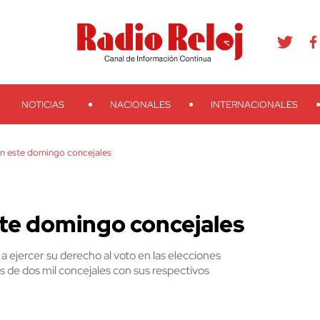
agram
Youtube
Telegram
Teveo
Ivoox
RSS
Search
NOTICIAS
NACIONALES
INTERNACIONALES
án este domingo concejales
te domingo concejales
ejercer su derecho al voto en las elecciones
 de dos mil concejales con sus respectivos