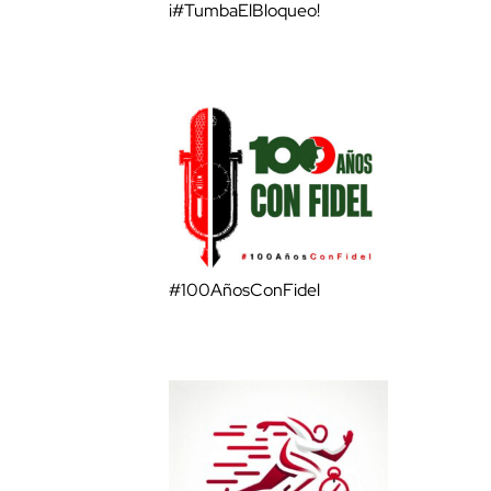
¡#TumbaElBloqueo!
#100AñosConFidel