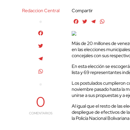
Redaccion Central
Compartir
Facebook
Twitter
Telegram
WhatsApp
Facebook
Más de 20 millones de venezo
Twitter
en las elecciones municipale
concejales con sus respectiv
Telegram
En esta elección se escogerá
WhatsApp
lista y 69 representantes ind
Los postulados cumplieron co
noviembre pasado hasta la ma
unirse a sus propuestas y a ej
0
Al igual que el resto de las 
despliegue de efectivos de l
COMENTARIOS
la Policía Nacional Bolivarian