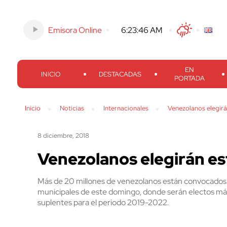
Emisora Online
-
6:23:47 AM
Twitter
Facebook
Threads
Inst
EN
INICIO
DESTACADAS
PORTADA
Inicio
Noticias
Internacionales
Venezolanos elegir
8 diciembre, 2018
Venezolanos elegirán es
Más de 20 millones de venezolanos están convocados a 
municipales de este domingo, donde serán electos más
suplentes para el periodo 2019-2022.