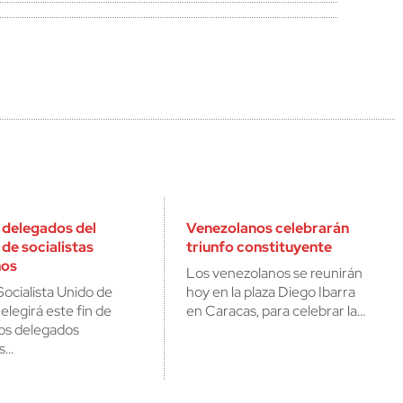
a delegados del
Venezolanos celebrarán
de socialistas
triunfo constituyente
nos
Los venezolanos se reunirán
Socialista Unido de
hoy en la plaza Diego Ibarra
elegirá este fin de
en Caracas, para celebrar la…
os delegados
es…