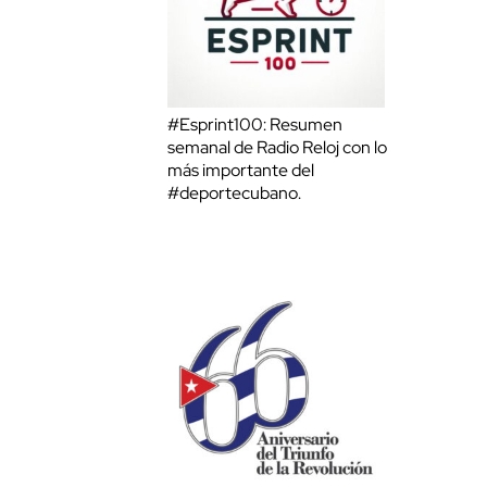
#Esprint100: Resumen
semanal de Radio Reloj con lo
más importante del
#deportecubano.