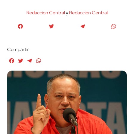
Redaccion Central
y
Redacción Central
Facebook
Twitter
Telegram
WhatsA
Compartir
Facebook
Twitter
Telegram
WhatsApp