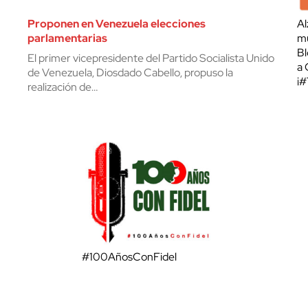
Proponen en Venezuela elecciones
Al
parlamentarias
mu
Bl
El primer vicepresidente del Partido Socialista Unido
a 
de Venezuela, Diosdado Cabello, propuso la
¡
realización de…
#100AñosConFidel