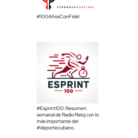
#100AñosConFidel
#Esprint100: Resumen
semanal de Radio Reloj con lo
más importante del
#deportecubano.