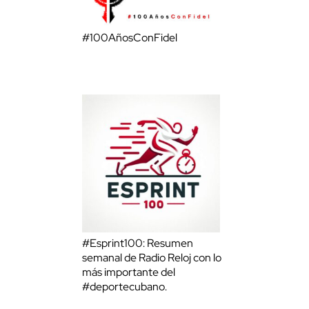
#100AñosConFidel
#Esprint100: Resumen
semanal de Radio Reloj con lo
más importante del
#deportecubano.