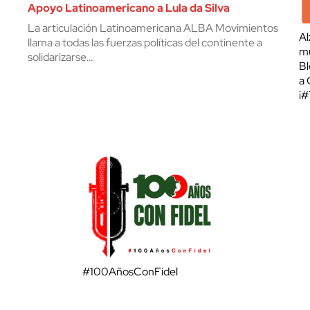
Apoyo Latinoamericano a Lula da Silva
La articulación Latinoamericana ALBA Movimientos
Al
llama a todas las fuerzas políticas del continente a
mu
solidarizarse…
Bl
a 
¡
#100AñosConFidel