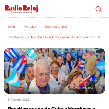
cerrar
Inicio
Noticias
Internacionales
Resaltan ayuda de Cuba a Honduras a pesar del bloqueo de EEUU
TOMADA DE PL
8 febrero, 2026
Resaltan ayuda de Cuba a Honduras a