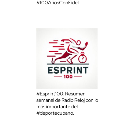
#100AñosConFidel
#Esprint100: Resumen
semanal de Radio Reloj con lo
más importante del
#deportecubano.