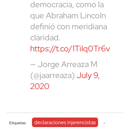
democracia, como la
que Abraham Lincoln
definió con meridiana
claridad.
https://t.co/1TiIq0Tr6v
— Jorge Arreaza M
(@jaarreaza)
July 9,
2020
declaraciones injerencistas
Etiquetas:
-