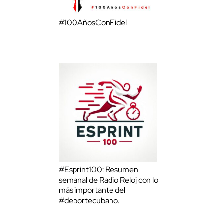
#100AñosConFidel
#Esprint100: Resumen
semanal de Radio Reloj con lo
más importante del
#deportecubano.