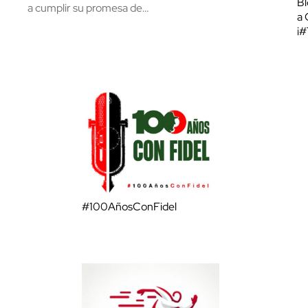
Bl
a cumplir su promesa de…
a 
¡
#100AñosConFidel