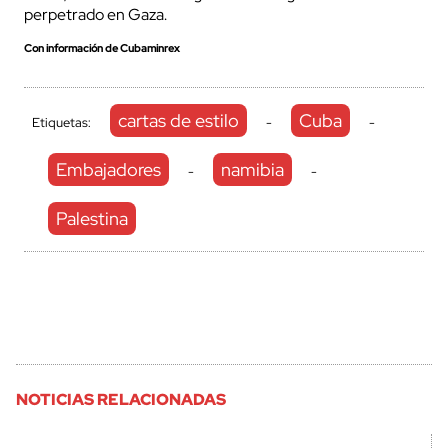
perpetrado en Gaza.
Con información de Cubaminrex
cartas de estilo
Cuba
Etiquetas:
-
-
Embajadores
namibia
-
-
Palestina
NOTICIAS RELACIONADAS