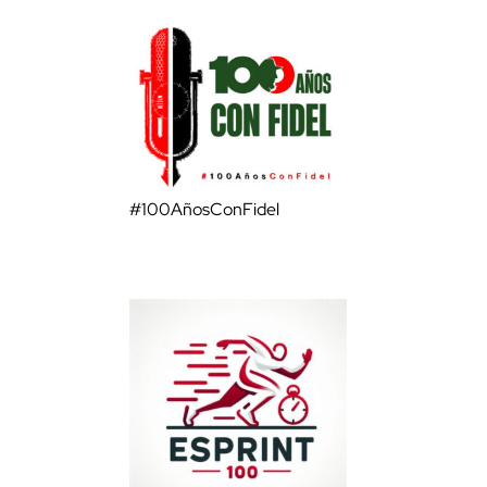
#100AñosConFidel