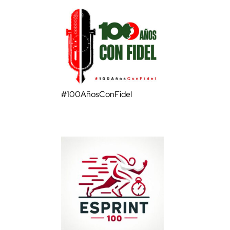
#100AñosConFidel