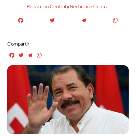
Redaccion Central
y
Redacción Central
Facebook
Twitter
Telegram
WhatsA
Compartir
Facebook
Twitter
Telegram
WhatsApp