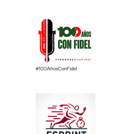
#100AñosConFidel