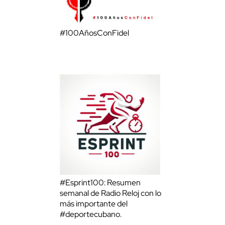
#100AñosConFidel
#Esprint100: Resumen
semanal de Radio Reloj con lo
más importante del
#deportecubano.