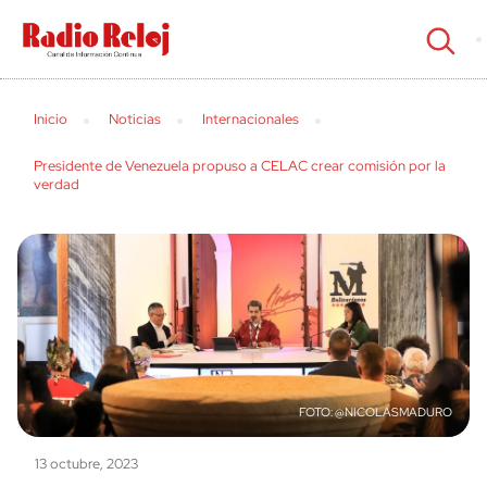
cerrar
Inicio
Noticias
Internacionales
Presidente de Venezuela propuso a CELAC crear comisión por la
verdad
@NICOLASMADURO
13 octubre, 2023