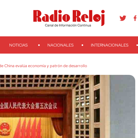
agram
Youtube
Telegram
Teveo
Ivoox
RSS
Search
NOTICIAS
NACIONALES
INTERNACIONALES
e China evalúa economía y patrón de desarrollo