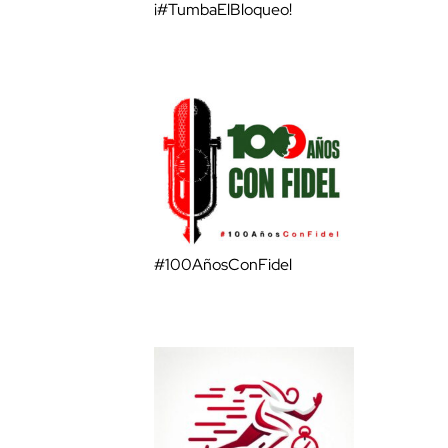
¡#TumbaElBloqueo!
#100AñosConFidel