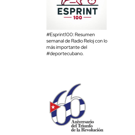
#Esprint100: Resumen
semanal de Radio Reloj con lo
más importante del
#deportecubano.