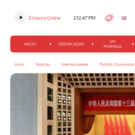
Emisora Online
-
2:12:48 PM
Twitter
Facebook
Threads
Inst
EN
INICIO
DESTACADAS
PORTADA
Inicio
Noticias
Internacionales
Partido Comunista d