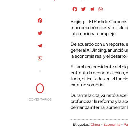
Facebook
Twitter
Telegram
WhatsApp
Facebook
Beijing. – El Partido Comunist
macroeconómicas y fortalecer
Twitter
internacional complejo.
De acuerdo con un reporte, el
Telegram
general Xi Jinping, anunció un
la economía real y el desarro
WhatsApp
El también presidente del gig
enfrenta la economía china, 
todo, dificultades en el fun
0
externo sombrío.
Durante la cita, Xi instó a ac
COMENTARIOS
profundizar la reforma y la ap
demanda interna, aumentar la
Etiquetas:
China
-
Economía
-
Pa