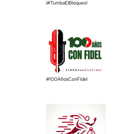
¡#TumbaElBloqueo!
#100AñosConFidel