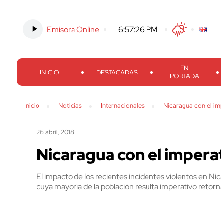
Emisora Online
-
6:57:27 PM
Twitter
Facebook
Threads
Inst
EN
INICIO
DESTACADAS
PORTADA
Inicio
Noticias
Internacionales
Nicaragua con el im
26 abril, 2018
Nicaragua con el imperat
El impacto de los recientes incidentes violentos en Ni
cuya mayoría de la población resulta imperativo retornar