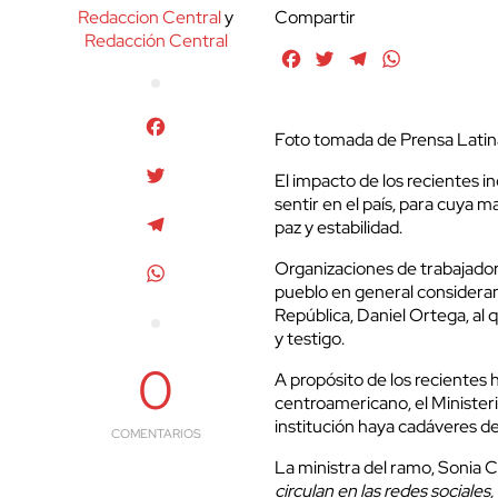
Redaccion Central
y
Compartir
Redacción Central
Facebook
Twitter
Telegram
WhatsApp
Facebook
Foto tomada de Prensa Latin
Twitter
El impacto de los recientes 
sentir en el país, para cuya m
Telegram
paz y estabilidad.
Organizaciones de trabajadore
WhatsApp
pueblo en general consideran 
República, Daniel Ortega, al
y testigo.
0
A propósito de los recientes 
centroamericano, el Ministeri
institución haya cadáveres d
COMENTARIOS
La ministra del ramo, Sonia 
circulan en las redes sociale