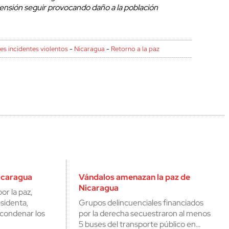
tensión seguir provocando daño a la población
es incidentes violentos
-
Nicaragua
-
Retorno a la paz
Nicaragua
Vándalos amenazan la paz de
Nicaragua
or la paz,
esidenta,
Grupos delincuenciales financiados
l condenar los
por la derecha secuestraron al menos
5 buses del transporte público en…