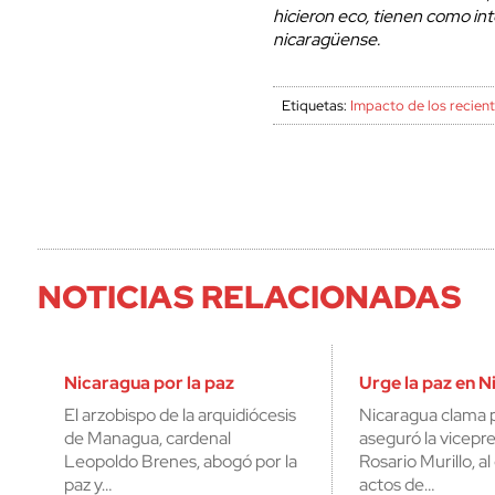
hicieron eco, tienen como in
nicaragüense.
Etiquetas:
Impacto de los recient
NOTICIAS RELACIONADAS
Nicaragua por la paz
Urge la paz en 
El arzobispo de la arquidiócesis
Nicaragua clama p
de Managua, cardenal
aseguró la vicepr
Leopoldo Brenes, abogó por la
Rosario Murillo, a
paz y…
actos de…