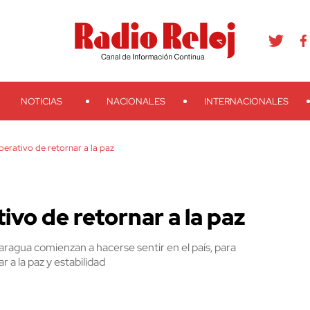
agram
Youtube
Telegram
Teveo
Ivoox
RSS
Search
NOTICIAS
NACIONALES
INTERNACIONALES
perativo de retornar a la paz
ivo de retornar a la paz
caragua comienzan a hacerse sentir en el país, para
 a la paz y estabilidad