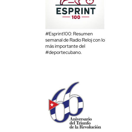
#Esprint100: Resumen
semanal de Radio Reloj con lo
más importante del
#deportecubano.