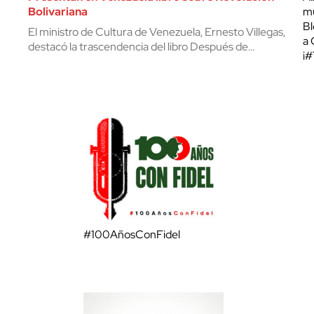
Bolivariana
mu
Bl
El ministro de Cultura de Venezuela, Ernesto Villegas,
a 
destacó la trascendencia del libro Después de…
¡
#100AñosConFidel