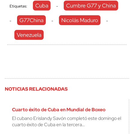
Cuba
Cumbre G77 y China
Etiquetas:
-
G77China
Nicolás Maduro
-
-
-
Venezuela
NOTICIAS RELACIONADAS
Cuarto éxito de Cuba en Mundial de Boxeo
El cubano Erislandy Savón completó este domingo el
cuarto éxito de Cuba en la tercera…