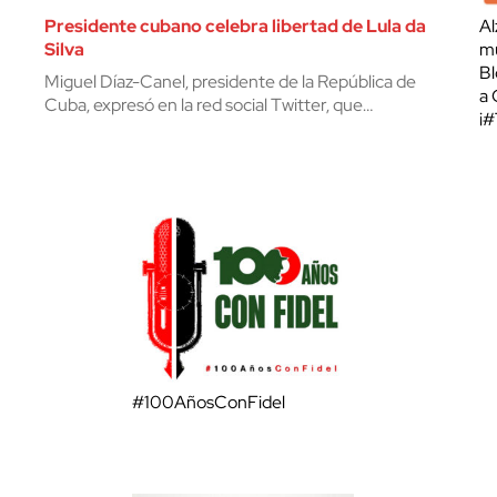
Presidente cubano celebra libertad de Lula da
Al
Silva
mu
Bl
Miguel Díaz-Canel, presidente de la República de
a 
Cuba, expresó en la red social Twitter, que…
¡
#100AñosConFidel