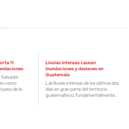
orta 11
Lluvias intensas causan
undaciones
inundaciones y deslaves en
Guatemala
l Salvador
tes como
Las lluvias intensas de los últimos dos
 paso de la
días en gran parte del territorio
guatemalteco, fundamentalmente…