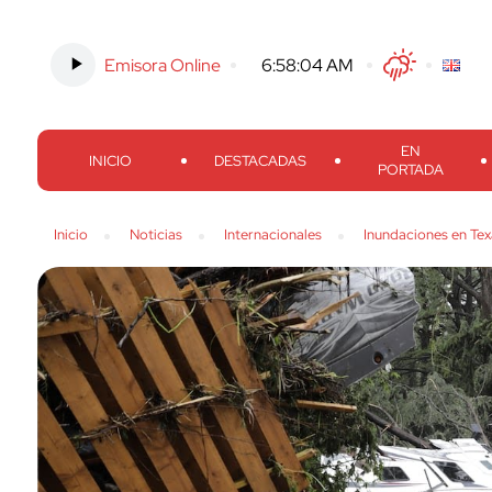
Emisora Online
-
6:58:05 AM
Twitter
Facebook
Threads
Inst
EN
INICIO
DESTACADAS
PORTADA
Inicio
Noticias
Internacionales
Inundaciones en Te