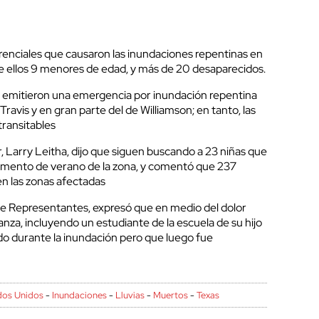
orrenciales que causaron las inundaciones repentinas en
e ellos 9 menores de edad, y más de 20 desaparecidos.
s emitieron una emergencia por inundación repentina
ravis y en gran parte del de Williamson; en tanto, las
transitables
r, Larry Leitha, dijo que siguen buscando a 23 niñas que
mento de verano de la zona, y comentó que 237
n las zonas afectadas
e Representantes, expresó que en medio del dolor
a, incluyendo un estudiante de la escuela de su hijo
o durante la inundación pero que luego fue
dos Unidos
-
Inundaciones
-
Lluvias
-
Muertos
-
Texas