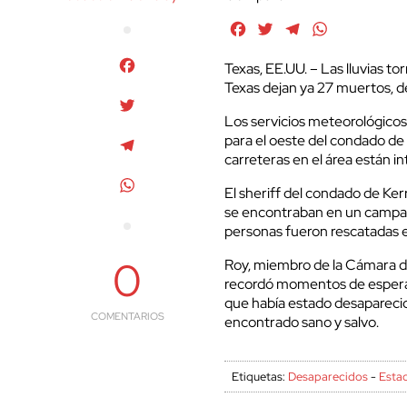
Facebook
Twitter
Telegram
WhatsApp
Facebook
Texas, EE.UU. – Las lluvias t
Texas dejan ya 27 muertos, d
Twitter
Los servicios meteorológico
para el oeste del condado de T
Telegram
carreteras en el área están in
WhatsApp
El sheriff del condado de Ker
se encontraban en un campa
personas fueron rescatadas e
0
Roy, miembro de la Cámara d
recordó momentos de esperanz
que había estado desaparecid
COMENTARIOS
encontrado sano y salvo.
Etiquetas:
Desaparecidos
-
Esta