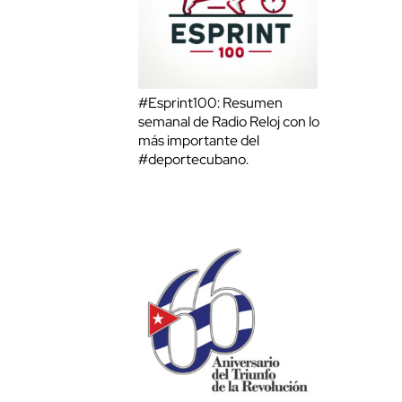
#Esprint100: Resumen
semanal de Radio Reloj con lo
más importante del
#deportecubano.