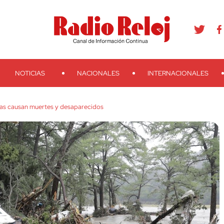
agram
Youtube
Telegram
Teveo
Ivoox
RSS
Search
NOTICIAS
NACIONALES
INTERNACIONALES
xas causan muertes y desaparecidos