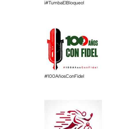
¡#TumbaElBloqueo!
#100AñosConFidel