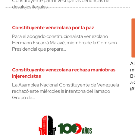
Constituyente para investigar las denuncias de
desalojos ilegales…
Constituyente venezolana por la paz
Para el abogado constitucionalista venezolano
Hermann Escarrá Malavé, miembro de la Comisión
Presidencial que prepara…
Al
Constituyente venezolana rechaza maniobras
mu
injerencistas
Bl
a 
La Asamblea Nacional Constituyente de Venezuela
¡
rechazó este miércoles la intentona del llamado
Grupo de…