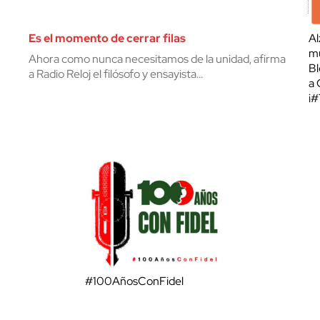
Es el momento de cerrar filas
Al
mu
Ahora como nunca necesitamos de la unidad, afirma
Bl
a Radio Reloj el filósofo y ensayista…
a 
¡
#100AñosConFidel