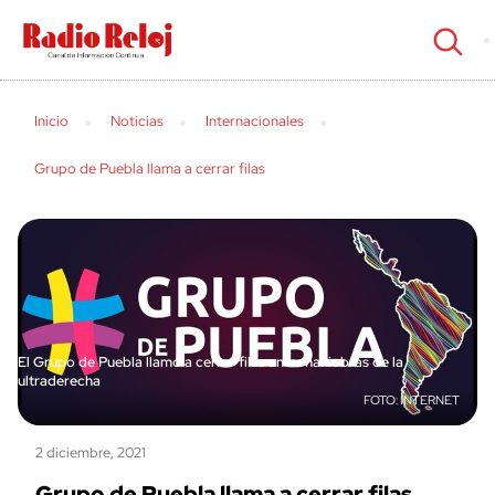
cerrar
Inicio
Noticias
Internacionales
Grupo de Puebla llama a cerrar filas
El Grupo de Puebla llamó a cerrar filas ante maniobras de la
ultraderecha
INTERNET
2 diciembre, 2021
Grupo de Puebla llama a cerrar filas