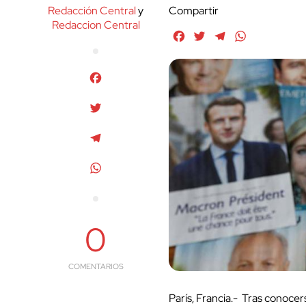
Redacción Central
y
Compartir
Redaccion Central
Facebook
Twitter
Telegram
WhatsApp
Facebook
Twitter
Telegram
WhatsApp
0
COMENTARIOS
París, Francia.- Tras conocer