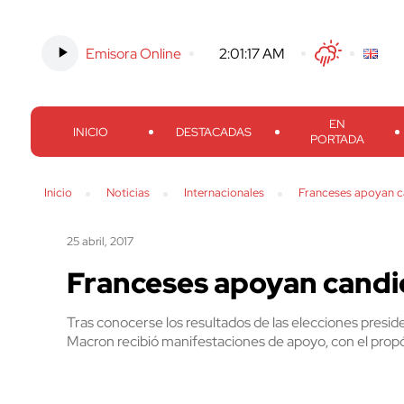
Emisora Online
-
2:01:18 AM
Twitter
Facebook
Threads
Inst
EN
INICIO
DESTACADAS
PORTADA
Inicio
Noticias
Internacionales
Franceses apoyan c
25 abril, 2017
Franceses apoyan candi
Tras conocerse los resultados de las elecciones pres
Macron recibió manifestaciones de apoyo, con el propó