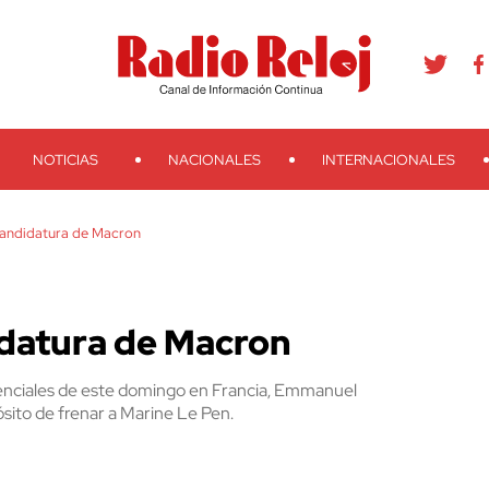
agram
Youtube
Telegram
Teveo
Ivoox
RSS
Search
NOTICIAS
NACIONALES
INTERNACIONALES
andidatura de Macron
datura de Macron
idenciales de este domingo en Francia, Emmanuel
sito de frenar a Marine Le Pen.