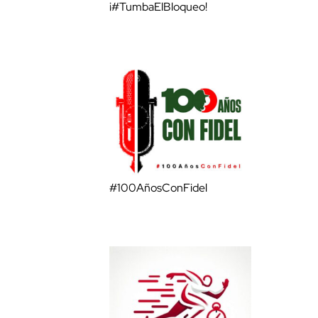
¡#TumbaElBloqueo!
#100AñosConFidel