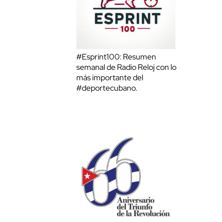
#Esprint100: Resumen
semanal de Radio Reloj con lo
más importante del
#deportecubano.