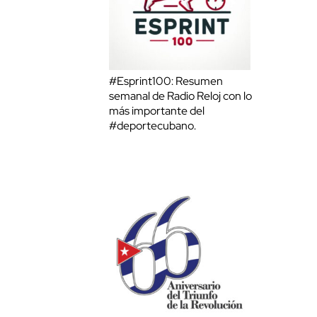
#Esprint100: Resumen
semanal de Radio Reloj con lo
más importante del
#deportecubano.