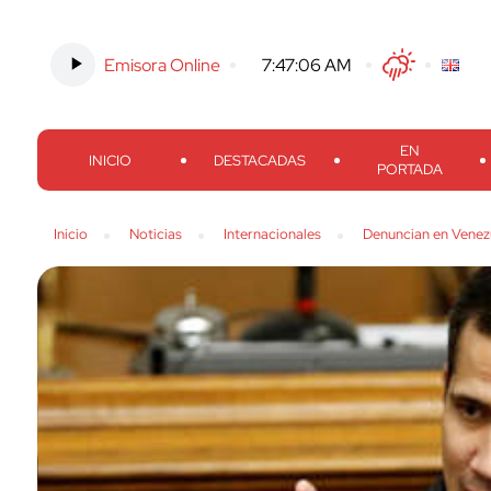
Emisora Online
-
7:47:07 AM
Twitter
Facebook
Threads
Inst
EN
INICIO
DESTACADAS
PORTADA
Inicio
Noticias
Internacionales
Denuncian en Venezu