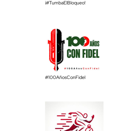
¡#TumbaElBloqueo!
#100AñosConFidel