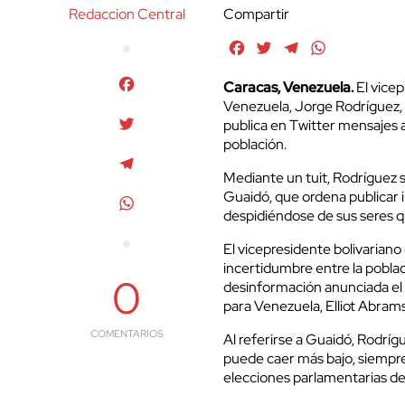
Redaccion Central
Compartir
Facebook
Twitter
Telegram
WhatsApp
Facebook
Caracas, Venezuela.
El vice
Venezuela, Jorge Rodríguez,
Twitter
publica en Twitter mensajes a
población.
Telegram
Mediante un tuit, Rodríguez s
Guaidó, que ordena publicar
WhatsApp
despidiéndose de sus seres q
El vicepresidente bolivarian
incertidumbre entre la pobla
0
desinformación anunciada el 
para Venezuela, Elliot Abrams
COMENTARIOS
Al referirse a Guaidó, Rodr
puede caer más bajo, siempre
elecciones parlamentarias del