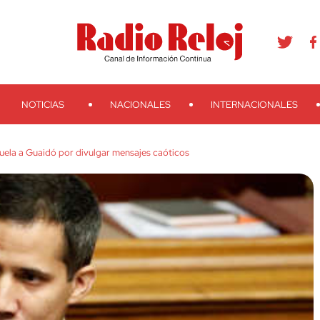
agram
Youtube
Telegram
Teveo
Ivoox
RSS
Search
NOTICIAS
NACIONALES
INTERNACIONALES
ela a Guaidó por divulgar mensajes caóticos