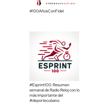
#100AñosConFidel
#Esprint100: Resumen
semanal de Radio Reloj con lo
más importante del
#deportecubano.