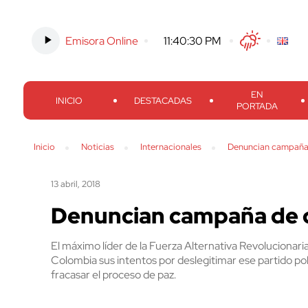
Emisora Online
-
11:40:31 PM
Twitter
Facebook
Threads
Inst
EN
INICIO
DESTACADAS
PORTADA
Inicio
Noticias
Internacionales
Denuncian campaña 
13 abril, 2018
Denuncian campaña de d
El máximo líder de la Fuerza Alternativa Revolucionaria
Colombia sus intentos por deslegitimar ese partido pol
fracasar el proceso de paz.