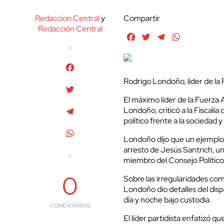
Redaccion Central
y
Compartir
Redacción Central
Facebook
Twitter
Telegram
WhatsApp
Facebook
Rodrigo Londoño, líder de la
Twitter
El máximo líder de la Fuerza
Londoño, criticó a la Fiscalí
Telegram
político frente a la sociedad 
WhatsApp
Londoño dijo que un ejemplo d
arresto de Jesús Santrich, uno 
miembro del Consejo Político 
0
Sobre las irregularidades com
Londoño dio detalles del dis
día y noche bajo custodia.
COMENTARIOS
El líder partidista enfatizó 