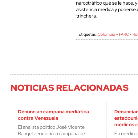
narcotráfico que se le hace, 
asistencia médica y ponerse e
trinchera.
Etiquetas:
Colombia
-
FARC
-
Ro
NOTICIAS RELACIONADAS
Denuncian campaña mediática
Denuncia
contra Venezuela
estadouni
médicos 
El analista político José Vicente
Rangel denunció la campaña de
En medio d