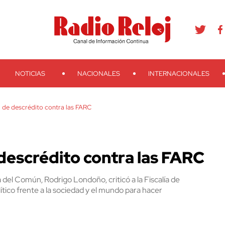
agram
Youtube
Telegram
Teveo
Ivoox
RSS
Search
NOTICIAS
NACIONALES
INTERNACIONALES
de descrédito contra las FARC
escrédito contra las FARC
 del Común, Rodrigo Londoño, criticó a la Fiscalía de
ítico frente a la sociedad y el mundo para hacer