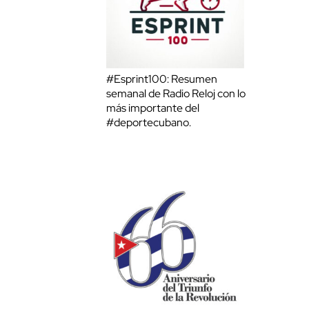
#Esprint100: Resumen
semanal de Radio Reloj con lo
más importante del
#deportecubano.