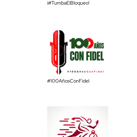
¡#TumbaElBloqueo!
#100AñosConFidel